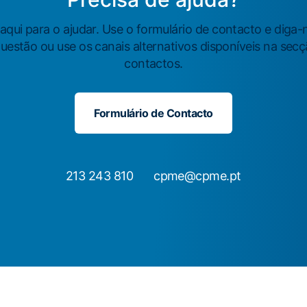
qui para o ajudar. Use o formulário de contacto e diga-
uestão ou use os canais alternativos disponíveis na sec
contactos.
Formulário de Contacto
213 243 810
cpme@cpme.pt