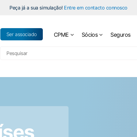
Peça já a sua simulação!
Entre em contacto connosco
Ser associado
CPME
Sócios
Seguros
História
Regulamento
Estatutos
Editais
Órgãos Sociais
Acordos
Organograma
Empréstimos
íses
Relatório e Contas
Seguros Sociais