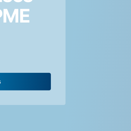
Património
Formulários
CPME
Contratação Pública
s