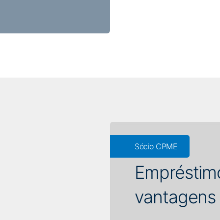
Sócio CPME
Empréstimo
vantagens 