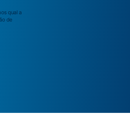
nos qual a
ção de